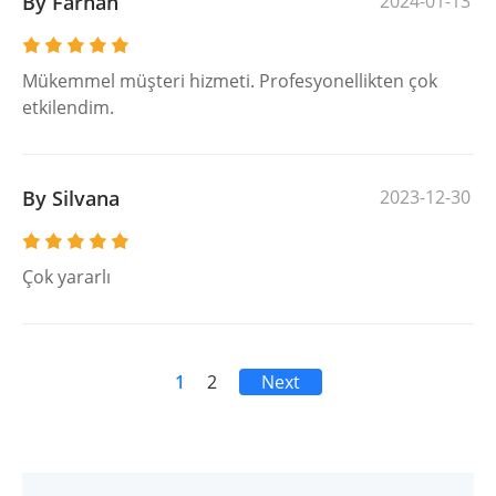
By Farhan
2024-01-13
Mükemmel müşteri hizmeti. Profesyonellikten çok
etkilendim.
By Silvana
2023-12-30
Çok yararlı
1
2
Next