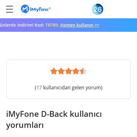
lerde indirim! Kod:
TR789
.
Hemen kullanın >>
(
17
kullanıcıdan gelen yorum)
iMyFone D-Back kullanıcı
yorumları