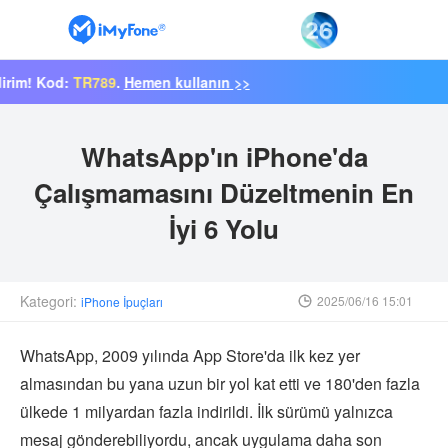
 Kod:
TR789
.
Hemen kullanın >>
WhatsApp'ın iPhone'da
Çalışmamasını Düzeltmenin En
İyi 6 Yolu
Kategori:
2025/06/16 15:01
iPhone İpuçları
WhatsApp, 2009 yılında App Store'da ilk kez yer
almasından bu yana uzun bir yol kat etti ve 180'den fazla
ülkede 1 milyardan fazla indirildi. İlk sürümü yalnızca
mesaj gönderebiliyordu, ancak uygulama daha son