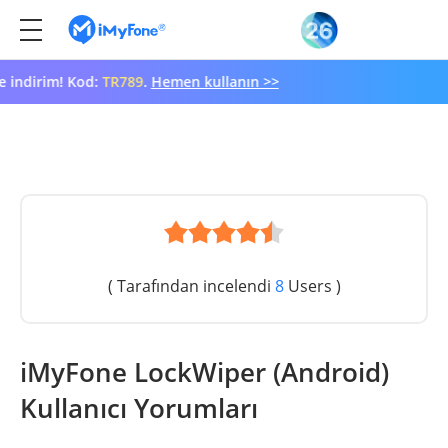
ndirim! Kod:
TR789
.
Hemen kullanın >>
( Tarafından incelendi
8
Users )
iMyFone LockWiper (Android)
Kullanıcı Yorumları