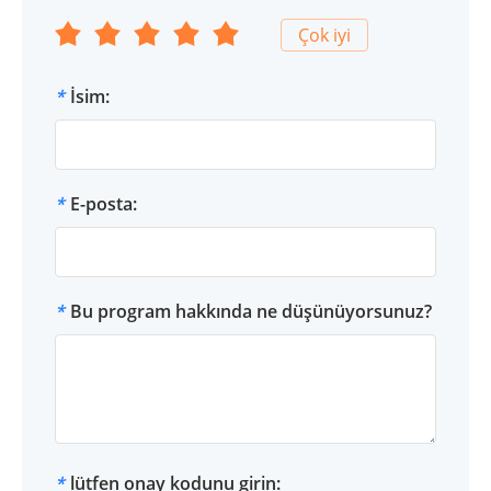
Çok iyi
*
İsim:
*
E-posta:
*
Bu program hakkında ne düşünüyorsunuz?
*
lütfen onay kodunu girin: