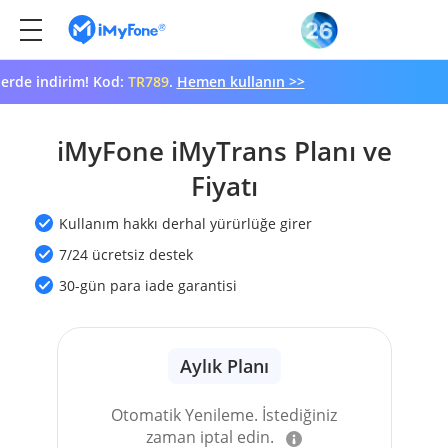
de indirim! Kod:
TR789
.
Hemen kullanın >>
iMyFone iMyTrans Planı ve
Fiyatı
Kullanım hakkı derhal yürürlüğe girer
7/24 ücretsiz destek
30-gün para iade garantisi
Aylık Planı
Otomatik Yenileme. İstediğiniz
zaman iptal edin.