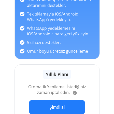
aktarımını destekler.
Tek tıklamayla iOS/Android
WhatsApp'ı yedekleyin.
WhatsApp yedeklemesini
iOS/Android cihaza geri yükleyin.
5 cihazı destekler.
Ömür boyu ücretsiz güncelleme
Yıllık Planı
Otomatik Yenileme. İstediğiniz
zaman iptal edin.
Şimdi al