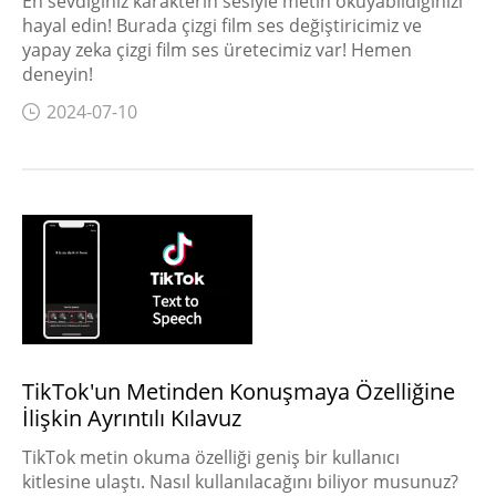
En sevdiğiniz karakterin sesiyle metin okuyabildiğinizi
hayal edin! Burada çizgi film ses değiştiricimiz ve
yapay zeka çizgi film ses üretecimiz var! Hemen
deneyin!
2024-07-10
TikTok'un Metinden Konuşmaya Özelliğine
İlişkin Ayrıntılı Kılavuz
TikTok metin okuma özelliği geniş bir kullanıcı
kitlesine ulaştı. Nasıl kullanılacağını biliyor musunuz?