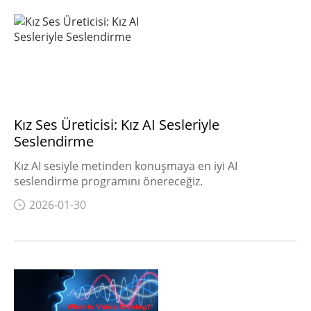
Fotoğraflardan Video Yapma
Video İndirme
WhatsApp'ı Geri Yükle
Konum Değiştirme​
Kız Ses Üreticisi: Kız AI Sesleriyle
Etkinleştirme Kilidi Kaldırma
Seslendirme
Android Kilidi Kaldırma
Kız AI sesiyle metinden konuşmaya en iyi AI
seslendirme programını önereceğiz.
Veri Kurtarma
2026-01-30
WhatsApp
iPhone Kilidi Kaldırma
iPhone İpuçları
Ekran yansıtma