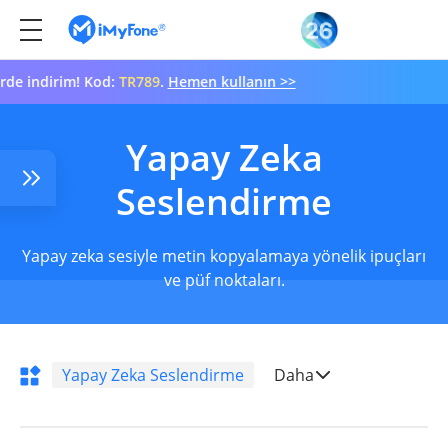
ndirim! Kod:
TR789
.
Hemen kullanın >>
Yapay Zeka
Seslendirme
Yapay zeka sesiyle metin kopyalamaya yönelik ipuçları
ve püf noktaları.
10
Yapay Zeka Seslendirme
Daha
Ses Değiştirici