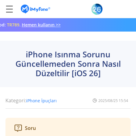
89
.
Hemen kullanın >>
iPhone Isınma Sorunu
Güncellemeden Sonra Nasıl
Düzeltilir [iOS 26]
Kategori:
iPhone İpuçları
2025/08/25 15:54
Soru